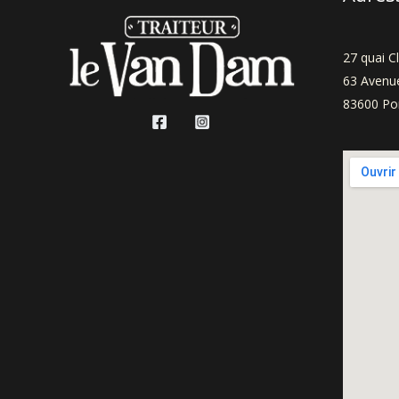
27 quai C
63 Avenue
83600 Por