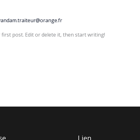
vandam.traiteur@orange.fr
rst post. Edit or delete it, then start writing!
se
Lien