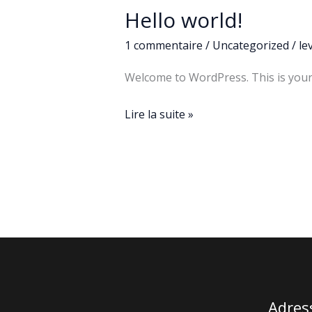
Hello world!
1 commentaire
/
Uncategorized
/
le
Welcome to WordPress. This is your fi
Hello
Lire la suite »
world!
Adres